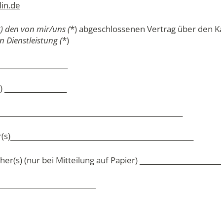
in.de
*
) den von mir/uns (
*) abgeschlossenen Vertrag über den 
n Dienstleistung (
*)
____________________
) __________________
__________________________________________________
)_____________________________________________________
r(s) (nur bei Mitteilung auf Papier) ________________________
___________________________