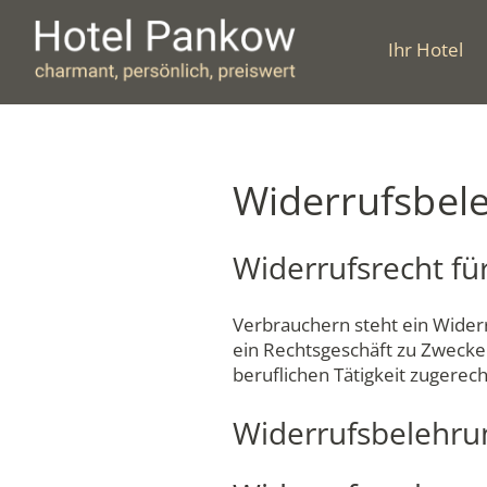
Zum
Inhalt
Ihr Hotel
springen
Widerrufsbel
Widerrufsrecht fü
Verbrauchern steht ein Widerr
ein Rechtsgeschäft zu Zwecke
beruflichen Tätigkeit zugere
Widerrufsbelehru